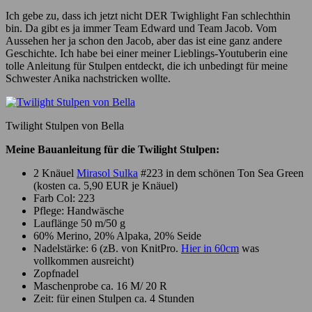
Ich gebe zu, dass ich jetzt nicht DER Twighlight Fan schlechthin
bin. Da gibt es ja immer Team Edward und Team Jacob. Vom
Aussehen her ja schon den Jacob, aber das ist eine ganz andere
Geschichte. Ich habe bei einer meiner Lieblings-Youtuberin eine
tolle Anleitung für Stulpen entdeckt, die ich unbedingt für meine
Schwester Anika nachstricken wollte.
Twilight Stulpen von Bella
Meine Bauanleitung für die Twilight Stulpen:
2 Knäuel
Mirasol Sulka
#223 in dem schönen Ton Sea Green
(kosten ca. 5,90 EUR je Knäuel)
Farb Col: 223
Pflege: Handwäsche
Lauflänge 50 m/50 g
60% Merino, 20% Alpaka, 20% Seide
Nadelstärke: 6 (zB. von KnitPro.
Hier in 60cm
was
vollkommen ausreicht)
Zopfnadel
Maschenprobe ca. 16 M/ 20 R
Zeit: für einen Stulpen ca. 4 Stunden