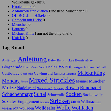
Wollknäule gekauft 0
Knotenpunkt
0
Abfallkorb strickt auch
Eine liebe Münchnerin 0
OLIBOLLI – Häkelei
0
Gemacht mit Liebe
0
Mienchen
0
Laureus
0
Michael Knits
I am not the only one! 0
Knit Kit
0
Tag-Knäul
Anleitung
Anfänger
Baby
Bart stricken
Beaniemütze
Event
Blogparade
Dealer
Buch
Fortgeschrittene
Fußball
Coats
Cowl
Maleknitting
Gastbeitrag
Gewinnspiel
kurioses
Geschenke
Lanaiolo
Mixed Strickles
Monday
München
Männer
Messe
Mütze
Rowan
Rundnadel
Nadelspiel
Nadelstärke 3
Polyacryl
Schal
Socken
Schachenmayr
Sockenwolle
Schurwolle
Stricken
Soziales Engagement
Weihnachten
Urlaub
Sticken
Wolle
Wollladen
Wolldealer
Wolladen
WiP
Westknit