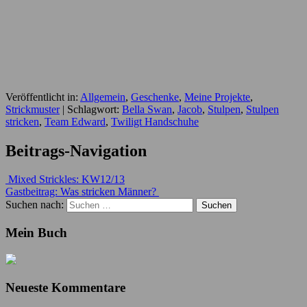
Veröffentlicht in:
Allgemein
,
Geschenke
,
Meine Projekte
,
Strickmuster
|
Schlagwort:
Bella Swan
,
Jacob
,
Stulpen
,
Stulpen
stricken
,
Team Edward
,
Twiligt Handschuhe
Beitrags-Navigation
Mixed Strickles: KW12/13
Gastbeitrag: Was stricken Männer?
Suchen nach:
Mein Buch
Neueste Kommentare