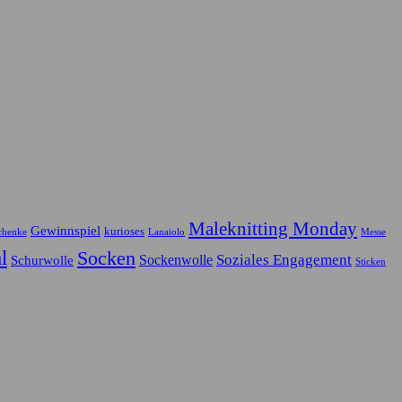
Maleknitting Monday
Gewinnspiel
kurioses
chenke
Lanaiolo
Messe
l
Socken
Soziales Engagement
Sockenwolle
Schurwolle
Sticken