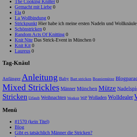
The Cooking Knitter
0
Gemacht mit Liebe
0
Ela
0
La Wollbindung
0
Strickpunkt
Hier habe ich meine ersten Nadeln und Wollknäule
Schönstricken
0
Random Acts Of Knitting
0
Knit Nite
Das Strick-Event in München 0
Knit Kit
0
Laureus
0
Tag-Knäul
Anleitung
Blogpara
Anfänger
Baby
Bart stricken
Beaniemütze
Mixed Strickles
Mütze
München
Nadelspi
Männer
Stricken
Wolldealer
Weihnachten
Wolladen
Urlaub
WiP
Westknit
Menü
#1570 (kein Titel)
Blog
Gibt es tatsächlich Männer die Stricken?