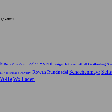
 gekauft 0
Event
de
Dealer
Gastbeitrag
Buch
Fortgeschrittene
Fußball
Coats
Cowl
Ges
Scha
Schachenmayr
Rowan
Rundnadel
el
Nadelstärke 3
Polyacryl
Wolle
Wollladen