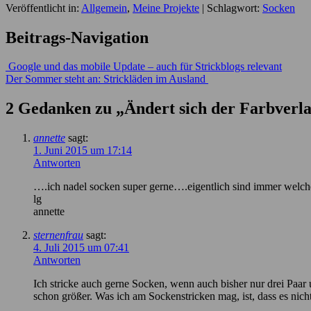
Veröffentlicht in:
Allgemein
,
Meine Projekte
|
Schlagwort:
Socken
Beitrags-Navigation
Google und das mobile Update – auch für Strickblogs relevant
Der Sommer steht an: Strickläden im Ausland
2 Gedanken zu „
Ändert sich der Farbverl
annette
sagt:
1. Juni 2015 um 17:14
Antworten
….ich nadel socken super gerne….eigentlich sind immer welche
lg
annette
sternenfrau
sagt:
4. Juli 2015 um 07:41
Antworten
Ich stricke auch gerne Socken, wenn auch bisher nur drei Paar 
schon größer. Was ich am Sockenstricken mag, ist, dass es nicht 