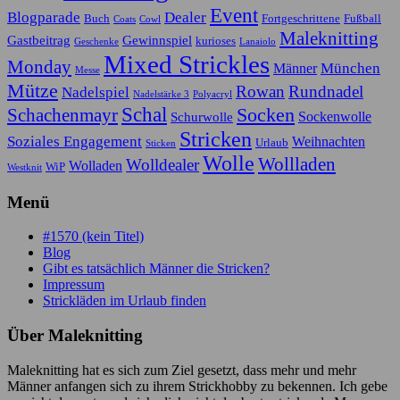
Event
Blogparade
Dealer
Buch
Fortgeschrittene
Fußball
Coats
Cowl
Maleknitting
Gastbeitrag
Gewinnspiel
kurioses
Geschenke
Lanaiolo
Mixed Strickles
Monday
München
Männer
Messe
Mütze
Rowan
Rundnadel
Nadelspiel
Nadelstärke 3
Polyacryl
Schal
Socken
Schachenmayr
Sockenwolle
Schurwolle
Stricken
Soziales Engagement
Weihnachten
Urlaub
Sticken
Wolle
Wollladen
Wolldealer
Wolladen
WiP
Westknit
Menü
#1570 (kein Titel)
Blog
Gibt es tatsächlich Männer die Stricken?
Impressum
Strickläden im Urlaub finden
Über Maleknitting
Maleknitting hat es sich zum Ziel gesetzt, dass mehr und mehr
Männer anfangen sich zu ihrem Strickhobby zu bekennen. Ich gebe