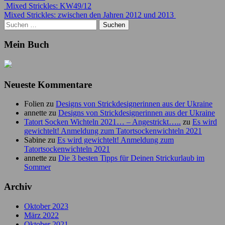
Beitrags-
Mixed Strickles: KW49/12
Mixed Strickles: zwischen den Jahren 2012 und 2013
Navigation
Suchen
nach:
Mein Buch
Neueste Kommentare
Folien
zu
Designs von Strickdesignerinnen aus der Ukraine
annette
zu
Designs von Strickdesignerinnen aus der Ukraine
Tatort Socken Wichteln 2021… – Angestrickt…..
zu
Es wird
gewichtelt! Anmeldung zum Tatortsockenwichteln 2021
Sabine
zu
Es wird gewichtelt! Anmeldung zum
Tatortsockenwichteln 2021
annette
zu
Die 3 besten Tipps für Deinen Strickurlaub im
Sommer
Archiv
Oktober 2023
März 2022
Oktober 2021