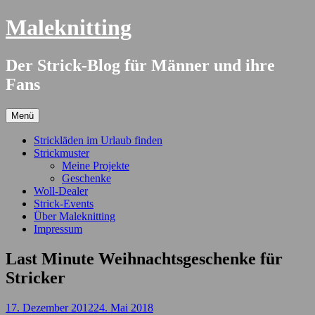
Springe
Maleknitting
zum
Inhalt
Der Strick-Blog für Männer und ihre
Fans
Menü
Strickläden im Urlaub finden
Strickmuster
Meine Projekte
Geschenke
Woll-Dealer
Strick-Events
Über Maleknitting
Impressum
Last Minute Weihnachtsgeschenke für
Stricker
17. Dezember 2012
24. Mai 2018