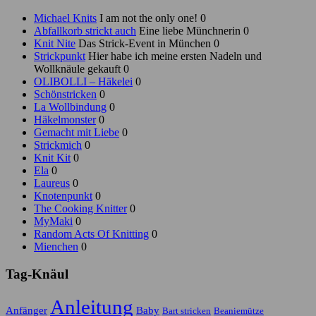
Michael Knits
I am not the only one! 0
Abfallkorb strickt auch
Eine liebe Münchnerin 0
Knit Nite
Das Strick-Event in München 0
Strickpunkt
Hier habe ich meine ersten Nadeln und
Wollknäule gekauft 0
OLIBOLLI – Häkelei
0
Schönstricken
0
La Wollbindung
0
Häkelmonster
0
Gemacht mit Liebe
0
Strickmich
0
Knit Kit
0
Ela
0
Laureus
0
Knotenpunkt
0
The Cooking Knitter
0
MyMaki
0
Random Acts Of Knitting
0
Mienchen
0
Tag-Knäul
Anleitung
Anfänger
Baby
Bart stricken
Beaniemütze