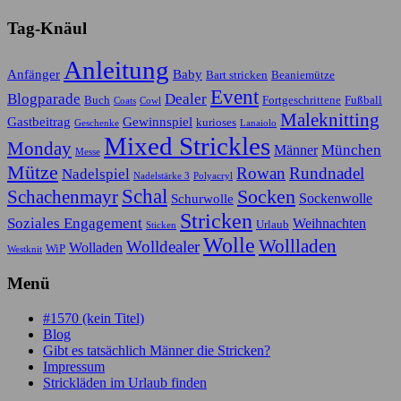
Tag-Knäul
Anleitung
Anfänger
Baby
Bart stricken
Beaniemütze
Event
Blogparade
Dealer
Buch
Fortgeschrittene
Fußball
Coats
Cowl
Maleknitting
Gastbeitrag
Gewinnspiel
kurioses
Geschenke
Lanaiolo
Mixed Strickles
Monday
München
Männer
Messe
Mütze
Rowan
Rundnadel
Nadelspiel
Nadelstärke 3
Polyacryl
Schal
Socken
Schachenmayr
Sockenwolle
Schurwolle
Stricken
Soziales Engagement
Weihnachten
Urlaub
Sticken
Wolle
Wollladen
Wolldealer
Wolladen
WiP
Westknit
Menü
#1570 (kein Titel)
Blog
Gibt es tatsächlich Männer die Stricken?
Impressum
Strickläden im Urlaub finden