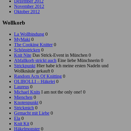
Dezember 2012
November 2012
Oktober 2012
Wollkorb
La Wollbindung
0
MyMaki
0
The Cooking Knitter
0
Schönstricken
0
Knit Nite
Das Strick-Event in München 0
Abfallkorb strickt auch
Eine liebe Münchnerin 0
Strickpunkt
Hier habe ich meine ersten Nadeln und
Wollknäule gekauft 0
Random Acts Of Knitting
0
OLIBOLLI – Häkelei
0
Laureus
0
Michael Knits
I am not the only one! 0
Mienchen
0
Knotenpunkt
0
Strickmich
0
Gemacht mit Liebe
0
Ela
0
Knit Kit
0
Häkelmonster
0