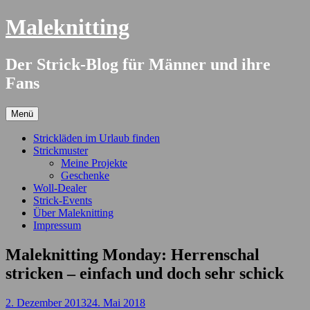
Springe
Maleknitting
zum
Inhalt
Der Strick-Blog für Männer und ihre
Fans
Menü
Strickläden im Urlaub finden
Strickmuster
Meine Projekte
Geschenke
Woll-Dealer
Strick-Events
Über Maleknitting
Impressum
Maleknitting Monday: Herrenschal
stricken – einfach und doch sehr schick
2. Dezember 2013
24. Mai 2018