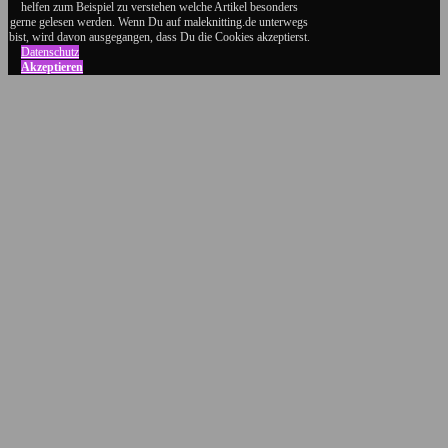
helfen zum Beispiel zu verstehen welche Artikel besonders
Google+
gerne gelesen werden. Wenn Du auf maleknitting.de unterwegs
bist, wird davon ausgegangen, dass Du die Cookies akzeptierst.
Datenschutz
Akzeptieren