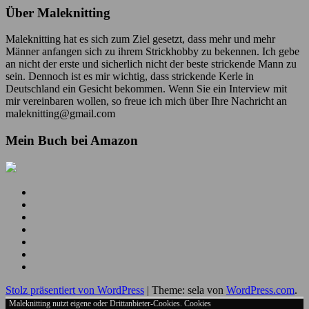
Über Maleknitting
Maleknitting hat es sich zum Ziel gesetzt, dass mehr und mehr
Männer anfangen sich zu ihrem Strickhobby zu bekennen. Ich gebe
an nicht der erste und sicherlich nicht der beste strickende Mann zu
sein. Dennoch ist es mir wichtig, dass strickende Kerle in
Deutschland ein Gesicht bekommen. Wenn Sie ein Interview mit
mir vereinbaren wollen, so freue ich mich über Ihre Nachricht an
maleknitting@gmail.com
Mein Buch bei Amazon
Mein
YouTube
Meine
Kanal
Facebook
Meine
Seite
Instagram
Meine
Bilder
Pins
Mein
RSS
Folge
Feed
mir
Ich
auf
bin
Stolz präsentiert von WordPress
|
Theme: sela von
WordPress.com
.
Twitter
auch
auf
Maleknitting nutzt eigene oder Drittanbieter-Cookies. Cookies