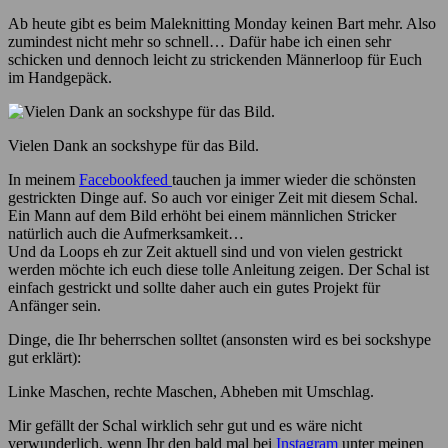
Ab heute gibt es beim Maleknitting Monday keinen Bart mehr. Also
zumindest nicht mehr so schnell… Dafür habe ich einen sehr
schicken und dennoch leicht zu strickenden Männerloop für Euch
im Handgepäck.
Vielen Dank an sockshype für das Bild.
In meinem
Facebookfeed
tauchen ja immer wieder die schönsten
gestrickten Dinge auf. So auch vor einiger Zeit mit diesem Schal.
Ein Mann auf dem Bild erhöht bei einem männlichen Stricker
natürlich auch die Aufmerksamkeit…
Und da Loops eh zur Zeit aktuell sind und von vielen gestrickt
werden möchte ich euch diese tolle Anleitung zeigen. Der Schal ist
einfach gestrickt und sollte daher auch ein gutes Projekt für
Anfänger sein.
Dinge, die Ihr beherrschen solltet (ansonsten wird es bei sockshype
gut erklärt):
Linke Maschen, rechte Maschen, Abheben mit Umschlag.
Mir gefällt der Schal wirklich sehr gut und es wäre nicht
verwunderlich, wenn Ihr den bald mal bei
Instagram
unter meinen