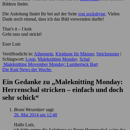
Bildern findet.
Die Anleitung findet Ihr bei auf der Seite
von sockshype
. Vielen
Dank noch einmal, dass ich das Bild verwenden durfte!
That’s it – I knit.
Geht raus und strickt!
Euer Lutz
Veröffentlicht in:
Allgemein
,
Kleidung für Männer
,
Strickmuster
|
Schlagwort:
Loop
,
Maleknitting Monday
,
Schal
Beitrags-
Maleknitting Movember Monday: Lumberjack Bart
Die Knit News der Woche
Navigation
Ein Gedanke zu „
Maleknitting Monday:
Herrenschal stricken – einfach und doch
sehr schick
“
Bruni Wessnitzer
sagt:
26. Mai 2014 um 12:40
Hallo Lutz,
ich hätte gerne die Anleitung zu Ihrem Herrenschal, wäre das