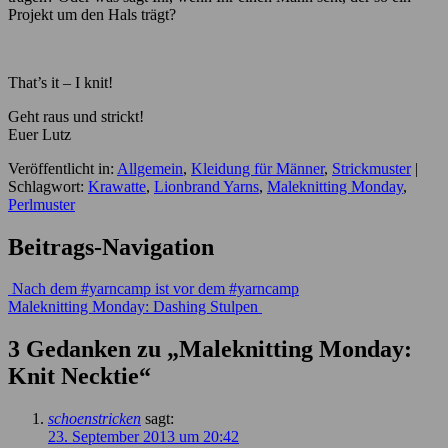
Projekt um den Hals trägt?
That’s it – I knit!
Geht raus und strickt!
Euer Lutz
Veröffentlicht in:
Allgemein
,
Kleidung für Männer
,
Strickmuster
|
Schlagwort:
Krawatte
,
Lionbrand Yarns
,
Maleknitting Monday
,
Perlmuster
Beitrags-Navigation
Nach dem #yarncamp ist vor dem #yarncamp
Maleknitting Monday: Dashing Stulpen
3 Gedanken zu „
Maleknitting Monday:
Knit Necktie
“
schoenstricken
sagt:
23. September 2013 um 20:42