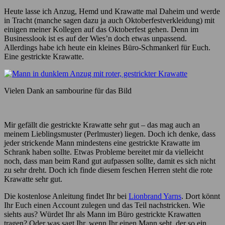
Heute lasse ich Anzug, Hemd und Krawatte mal Daheim und werde
in Tracht (manche sagen dazu ja auch Oktoberfestverkleidung) mit
einigen meiner Kollegen auf das Oktoberfest gehen. Denn im
Businesslook ist es auf der Wies’n doch etwas unpassend.
Allerdings habe ich heute ein kleines Büro-Schmankerl für Euch.
Eine gestrickte Krawatte.
Vielen Dank an sambourine für das Bild
Mir gefällt die gestrickte Krawatte sehr gut – das mag auch an
meinem Lieblingsmuster (Perlmuster) liegen. Doch ich denke, dass
jeder strickende Mann mindestens eine gestrickte Krawatte im
Schrank haben sollte. Etwas Probleme bereitet mir da vielleicht
noch, dass man beim Rand gut aufpassen sollte, damit es sich nicht
zu sehr dreht. Doch ich finde diesem feschen Herren steht die rote
Krawatte sehr gut.
Die kostenlose Anleitung findet Ihr bei
Lionbrand Yarns
. Dort könnt
Ihr Euch einen Account zulegen und das Teil nachstricken. Wie
siehts aus? Würdet Ihr als Mann im Büro gestrickte Krawatten
tragen? Oder was sagt Ihr, wenn Ihr einen Mann seht, der so ein