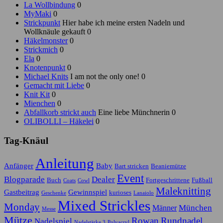
La Wollbindung
0
MyMaki
0
Strickpunkt
Hier habe ich meine ersten Nadeln und
Wollknäule gekauft 0
Häkelmonster
0
Strickmich
0
Ela
0
Knotenpunkt
0
Michael Knits
I am not the only one! 0
Gemacht mit Liebe
0
Knit Kit
0
Mienchen
0
Abfallkorb strickt auch
Eine liebe Münchnerin 0
OLIBOLLI – Häkelei
0
Tag-Knäul
Anleitung
Anfänger
Baby
Bart stricken
Beaniemütze
Event
Blogparade
Dealer
Buch
Fortgeschrittene
Fußball
Coats
Cowl
Maleknitting
Gastbeitrag
Gewinnspiel
kurioses
Geschenke
Lanaiolo
Mixed Strickles
Monday
München
Männer
Messe
Mütze
Rowan
Rundnadel
Nadelspiel
Nadelstärke 3
Polyacryl