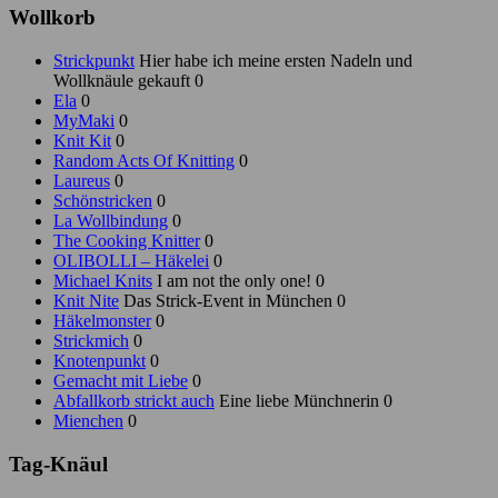
Wollkorb
Strickpunkt
Hier habe ich meine ersten Nadeln und
Wollknäule gekauft 0
Ela
0
MyMaki
0
Knit Kit
0
Random Acts Of Knitting
0
Laureus
0
Schönstricken
0
La Wollbindung
0
The Cooking Knitter
0
OLIBOLLI – Häkelei
0
Michael Knits
I am not the only one! 0
Knit Nite
Das Strick-Event in München 0
Häkelmonster
0
Strickmich
0
Knotenpunkt
0
Gemacht mit Liebe
0
Abfallkorb strickt auch
Eine liebe Münchnerin 0
Mienchen
0
Tag-Knäul