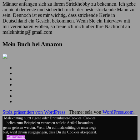
Männer anfangen sich zu ihrem Strickhobby zu bekennen. Ich gebe
an nicht der erste und sicherlich nicht der beste strickende Mann zu
sein. Dennoch ist es mir wichtig, dass strickende Kerle in
Deutschland ein Gesicht bekommen. Wenn Sie ein Interview mit
mir vereinbaren wollen, so freue ich mich über Ihre Nachricht an
maleknitting@gmail.com
Mein Buch bei Amazon
Mein
YouTube
Meine
Kanal
Facebook
Meine
Seite
Instagram
Meine
Bilder
Pins
Mein
RSS
Folge
Feed
mir
Ich
auf
bin
Stolz präsentiert von WordPress
|
Theme: sela von
WordPress.com
.
Twitter
auch
auf
Maleknitting nutzt eigene oder Drittanbieter-Cookies. Cookies
helfen zum Beispiel zu verstehen welche Artikel besonders
Google+
gerne gelesen werden. Wenn Du auf maleknitting.de unterwegs
bist, wird davon ausgegangen, dass Du die Cookies akzeptierst.
Datenschutz