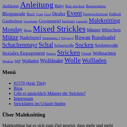
Anleitung
Anfänger
Baby
Bart stricken
Beaniemütze
Event
Blogparade
Dealer
Buch
Fortgeschrittene
Fußball
Coats
Cowl
Maleknitting
Gastbeitrag
Gewinnspiel
kurioses
Geschenke
Lanaiolo
Mixed Strickles
Monday
München
Männer
Messe
Mütze
Rowan
Rundnadel
Nadelspiel
Nadelstärke 3
Polyacryl
Schal
Socken
Schachenmayr
Sockenwolle
Schurwolle
Stricken
Soziales Engagement
Weihnachten
Urlaub
Sticken
Wolle
Wollladen
Wolldealer
Wolladen
WiP
Westknit
Menü
#1570 (kein Titel)
Blog
Gibt es tatsächlich Männer die Stricken?
Impressum
Strickläden im Urlaub finden
Über Maleknitting
Maleknitting hat es sich zum Ziel gesetzt, dass mehr und mehr