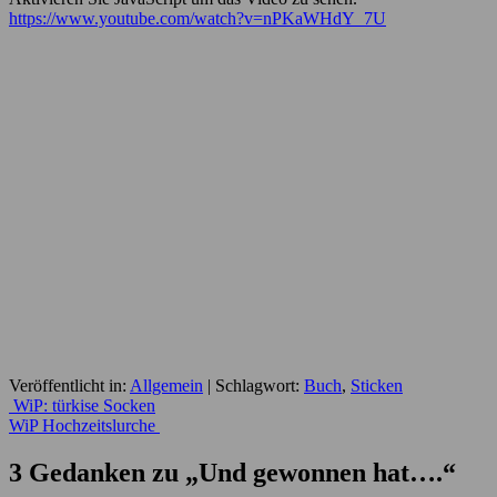
https://www.youtube.com/watch?v=nPKaWHdY_7U
Veröffentlicht in:
Allgemein
|
Schlagwort:
Buch
,
Sticken
Beitrags-
WiP: türkise Socken
WiP Hochzeitslurche
Navigation
3 Gedanken zu „
Und gewonnen hat….
“