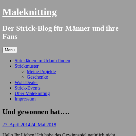
Springe
Maleknitting
zum
Inhalt
Der Strick-Blog für Männer und ihre
Fans
Menü
Strickläden im Urlaub finden
Strickmuster
Meine Projekte
Geschenke
Woll-Dealer
Strick-Events
Über Maleknitting
Impressum
Und gewonnen hat….
27. April 2014
24. Mai 2018
Hallo Ihr Lieben! Ich habe das Gewinnspiel natürlich nicht