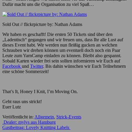
Dafür macht uns die Organisation zu viel Spaß…
Sold Out // flickrpicture by: Nathan Adams
Wir haben es geschafft! Die ersten 50 Tickets sind über den
„Ladentisch“ gegangen und wir freuen uns, dass Ihr alle Lust auf
dieses Event habt. Wir werden nun fleißig gucken an welchen
Schrauben wir drehen können um eventuell doch noch ein Paar
Leute zum YarnCamp einladen zu können. Bleibt also gespannt.
Sobald Karten wieder frei sein sollten informieren wir Euch auf
Facebook
und
Twitter
. Bis dahin wünschen wir Euch Teilnehmern
eine schöne Sommerzeit!
That’s It, Honey I Knit, I’m Moving On.
Geht raus uns strickt!
Euer Lutz
Veröffentlicht in:
Allgemein
,
Strick-Events
Beitrags-
Dealer: mylys aus Hamburg
Gastbeitrag: Lovely Knitting Labels
Navigation