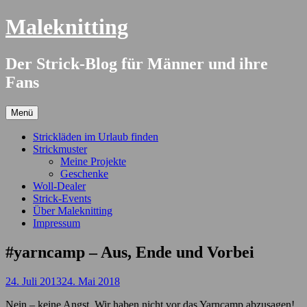
Springe
Maleknitting
zum
Inhalt
Der Strick-Blog für Männer und ihre
Fans
Menü
Strickläden im Urlaub finden
Strickmuster
Meine Projekte
Geschenke
Woll-Dealer
Strick-Events
Über Maleknitting
Impressum
#yarncamp – Aus, Ende und Vorbei
24. Juli 2013
24. Mai 2018
Nein – keine Angst. Wir haben nicht vor das Yarncamp abzusagen!