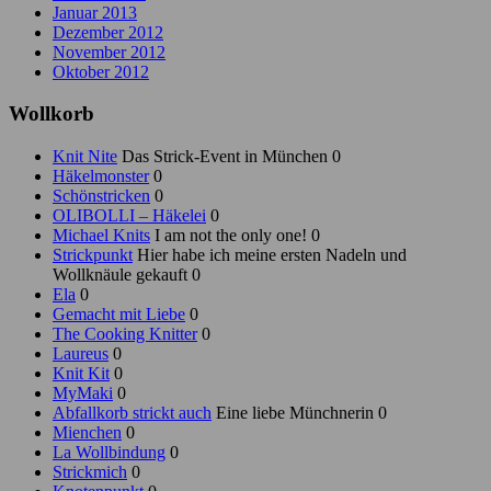
Januar 2013
Dezember 2012
November 2012
Oktober 2012
Wollkorb
Knit Nite
Das Strick-Event in München 0
Häkelmonster
0
Schönstricken
0
OLIBOLLI – Häkelei
0
Michael Knits
I am not the only one! 0
Strickpunkt
Hier habe ich meine ersten Nadeln und
Wollknäule gekauft 0
Ela
0
Gemacht mit Liebe
0
The Cooking Knitter
0
Laureus
0
Knit Kit
0
MyMaki
0
Abfallkorb strickt auch
Eine liebe Münchnerin 0
Mienchen
0
La Wollbindung
0
Strickmich
0