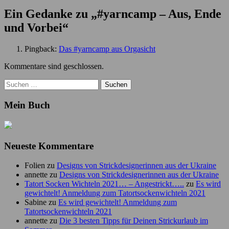
Ein Gedanke zu „
#yarncamp – Aus, Ende
und Vorbei
“
Pingback:
Das #yarncamp aus Orgasicht
Kommentare sind geschlossen.
Suchen
nach:
Mein Buch
Neueste Kommentare
Folien
zu
Designs von Strickdesignerinnen aus der Ukraine
annette
zu
Designs von Strickdesignerinnen aus der Ukraine
Tatort Socken Wichteln 2021… – Angestrickt…..
zu
Es wird
gewichtelt! Anmeldung zum Tatortsockenwichteln 2021
Sabine
zu
Es wird gewichtelt! Anmeldung zum
Tatortsockenwichteln 2021
annette
zu
Die 3 besten Tipps für Deinen Strickurlaub im