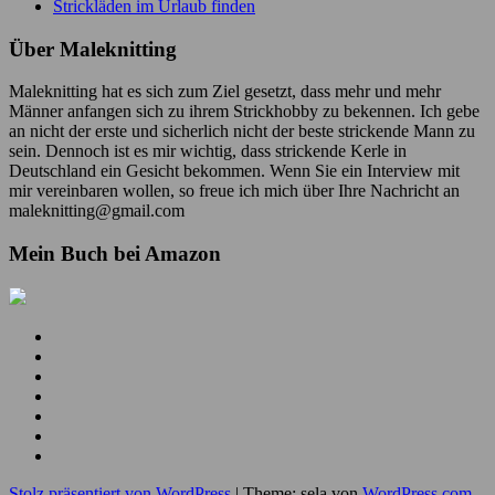
Strickläden im Urlaub finden
Über Maleknitting
Maleknitting hat es sich zum Ziel gesetzt, dass mehr und mehr
Männer anfangen sich zu ihrem Strickhobby zu bekennen. Ich gebe
an nicht der erste und sicherlich nicht der beste strickende Mann zu
sein. Dennoch ist es mir wichtig, dass strickende Kerle in
Deutschland ein Gesicht bekommen. Wenn Sie ein Interview mit
mir vereinbaren wollen, so freue ich mich über Ihre Nachricht an
maleknitting@gmail.com
Mein Buch bei Amazon
Mein
YouTube
Meine
Kanal
Facebook
Meine
Seite
Instagram
Meine
Bilder
Pins
Mein
RSS
Folge
Feed
mir
Ich
auf
bin
Stolz präsentiert von WordPress
|
Theme: sela von
WordPress.com
.
Twitter
auch