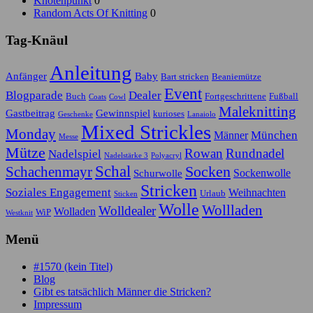
Knotenpunkt
0
Random Acts Of Knitting
0
Tag-Knäul
Anleitung
Anfänger
Baby
Bart stricken
Beaniemütze
Event
Blogparade
Dealer
Buch
Fortgeschrittene
Fußball
Coats
Cowl
Maleknitting
Gastbeitrag
Gewinnspiel
kurioses
Geschenke
Lanaiolo
Mixed Strickles
Monday
München
Männer
Messe
Mütze
Rowan
Rundnadel
Nadelspiel
Nadelstärke 3
Polyacryl
Schal
Socken
Schachenmayr
Sockenwolle
Schurwolle
Stricken
Soziales Engagement
Weihnachten
Urlaub
Sticken
Wolle
Wollladen
Wolldealer
Wolladen
WiP
Westknit
Menü
#1570 (kein Titel)
Blog
Gibt es tatsächlich Männer die Stricken?
Impressum