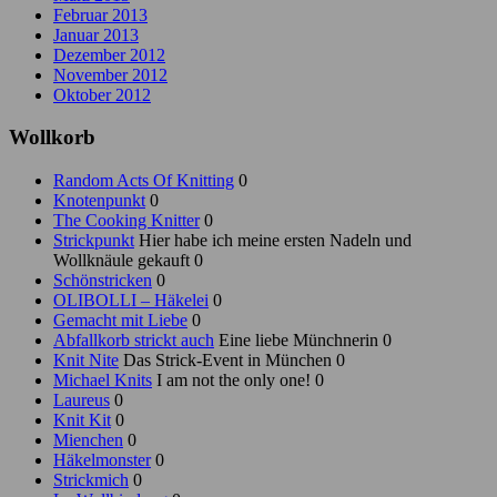
Februar 2013
Januar 2013
Dezember 2012
November 2012
Oktober 2012
Wollkorb
Random Acts Of Knitting
0
Knotenpunkt
0
The Cooking Knitter
0
Strickpunkt
Hier habe ich meine ersten Nadeln und
Wollknäule gekauft 0
Schönstricken
0
OLIBOLLI – Häkelei
0
Gemacht mit Liebe
0
Abfallkorb strickt auch
Eine liebe Münchnerin 0
Knit Nite
Das Strick-Event in München 0
Michael Knits
I am not the only one! 0
Laureus
0
Knit Kit
0
Mienchen
0
Häkelmonster
0
Strickmich
0