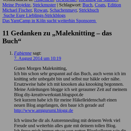
Meine Projekte
,
Strickmuster
|
Schlagwort:
Buch
,
Coats
,
Edition
Michael Fischer
,
Rowan
,
Schachenmayr
,
Strickbuch
Beitrags-
Suche Eure Lieblings-Strickblogs
Das YarnCamp in Köln sucht weiterhin Sponsoren
Navigation
11 Gedanken zu „
Maleknitting – das
Buch
“
Fabienne
sagt:
7. August 2014 um 10:19
Guten Morgen Maleknitting,
Ich bin schon sehr gespannt auf das Buch, auch wenn ich im
knitting sehr unbegabt bin und selbst nur häkle oder nähe.
Ersatzweise habe ich mit knooken aka knooking begonnen.
Meine Anleitungen blogge ich seit geraumer Zeit auf meinem
Blog diy-kreativwerkstatt.blogspot.de
Seit kurzem habe ich für meine Häkelleidenschaft einen
neuen Blog angefangen, den baue ich gerade auf
http://www.amigurumi.blogg.de
Ich wünsche dir als Autorenneuling mit deinem Werk viel
Freude und weiterhin alles gute mit deinem tollen Blog.
Ich freue mich immer etwas von netten Blogkollegen wie dir