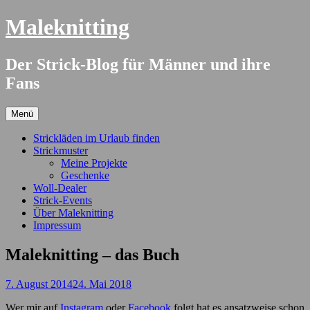
Springe
Maleknitting
zum
Inhalt
Der Strick-Blog für Männer und ihre
Fans
Menü
Strickläden im Urlaub finden
Strickmuster
Meine Projekte
Geschenke
Woll-Dealer
Strick-Events
Über Maleknitting
Impressum
Maleknitting – das Buch
7. August 2014
24. Mai 2018
Wer mir auf
Instagram
oder
Facebook
folgt hat es ansatzweise schon