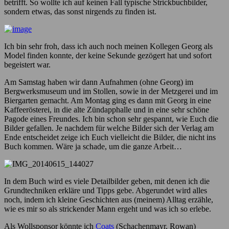
betrifft. So wollte ich auf keinen Fall typische Strickbuchbilder,
sondern etwas, das sonst nirgends zu finden ist.
Ich bin sehr froh, dass ich auch noch meinen Kollegen Georg als
Model finden konnte, der keine Sekunde gezögert hat und sofort
begeistert war.
Am Samstag haben wir dann Aufnahmen (ohne Georg) im
Bergwerksmuseum und im Stollen, sowie in der Metzgerei und im
Biergarten gemacht. Am Montag ging es dann mit Georg in eine
Kaffeerösterei, in die alte Zündapphalle und in eine sehr schöne
Pagode eines Freundes. Ich bin schon sehr gespannt, wie Euch die
Bilder gefallen. Je nachdem für welche Bilder sich der Verlag am
Ende entscheidet zeige ich Euch vielleicht die Bilder, die nicht ins
Buch kommen. Wäre ja schade, um die ganze Arbeit…
In dem Buch wird es viele Detailbilder geben, mit denen ich die
Grundtechniken erkläre und Tipps gebe. Abgerundet wird alles
noch, indem ich kleine Geschichten aus (meinem) Alltag erzähle,
wie es mir so als strickender Mann ergeht und was ich so erlebe.
Als Wollsponsor könnte ich
Coats
(Schachenmayr, Rowan)