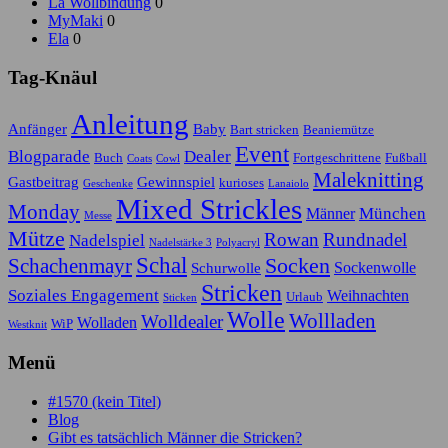
La Wollbindung
0
MyMaki
0
Ela
0
Tag-Knäul
Anleitung
Anfänger
Baby
Bart stricken
Beaniemütze
Event
Blogparade
Dealer
Buch
Fortgeschrittene
Fußball
Coats
Cowl
Maleknitting
Gastbeitrag
Gewinnspiel
kurioses
Geschenke
Lanaiolo
Mixed Strickles
Monday
München
Männer
Messe
Mütze
Rowan
Rundnadel
Nadelspiel
Nadelstärke 3
Polyacryl
Schal
Socken
Schachenmayr
Sockenwolle
Schurwolle
Stricken
Soziales Engagement
Weihnachten
Urlaub
Sticken
Wolle
Wollladen
Wolldealer
Wolladen
WiP
Westknit
Menü
#1570 (kein Titel)
Blog
Gibt es tatsächlich Männer die Stricken?