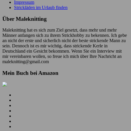
Impressum
Strickläden im Urlaub finden
Über Maleknitting
Maleknitting hat es sich zum Ziel gesetzt, dass mehr und mehr
Männer anfangen sich zu ihrem Strickhobby zu bekennen. Ich gebe
an nicht der erste und sicherlich nicht der beste strickende Mann zu
sein. Dennoch ist es mir wichtig, dass strickende Kerle in
Deutschland ein Gesicht bekommen. Wenn Sie ein Interview mit
mir vereinbaren wollen, so freue ich mich über Ihre Nachricht an
maleknitting@gmail.com
Mein Buch bei Amazon
Mein
YouTube
Meine
Kanal
Facebook
Meine
Seite
Instagram
Meine
Bilder
Pins
Mein
RSS
Folge
Feed
mir
Ich