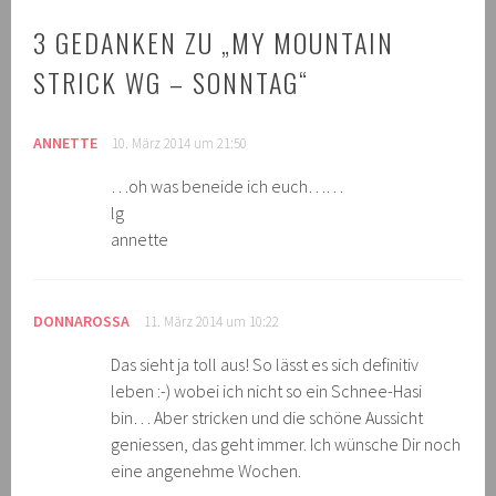
3 GEDANKEN ZU „
MY MOUNTAIN
STRICK WG – SONNTAG
“
ANNETTE
10. März 2014 um 21:50
…oh was beneide ich euch……
lg
annette
DONNAROSSA
11. März 2014 um 10:22
Das sieht ja toll aus! So lässt es sich definitiv
leben :-) wobei ich nicht so ein Schnee-Hasi
bin… Aber stricken und die schöne Aussicht
geniessen, das geht immer. Ich wünsche Dir noch
eine angenehme Wochen.