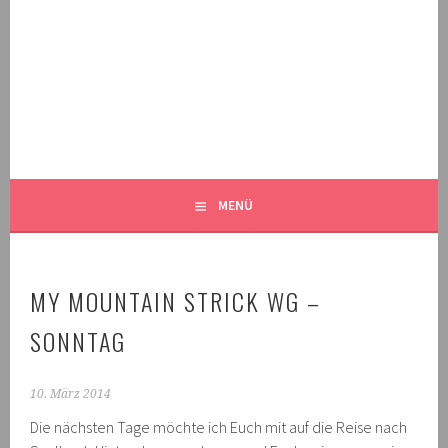
Springe
zum
Inhalt
MALEKNITTING
DER STRICK-BLOG FÜR MÄNNER UND IHRE FANS
MENÜ
MY MOUNTAIN STRICK WG –
SONNTAG
10. März 2014
Die nächsten Tage möchte ich Euch mit auf die Reise nach