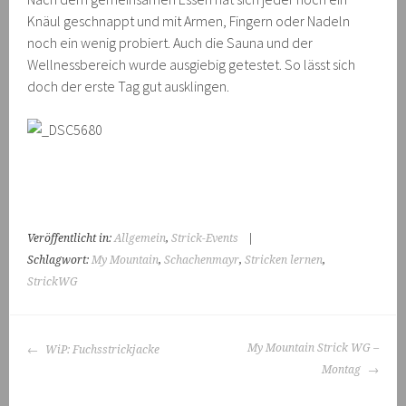
Knäul geschnappt und mit Armen, Fingern oder Nadeln
noch ein wenig probiert. Auch die Sauna und der
Wellnessbereich wurde ausgiebig getestet. So lässt sich
doch der erste Tag gut ausklingen.
Veröffentlicht in:
Allgemein
,
Strick-Events
|
Schlagwort:
My Mountain
,
Schachenmayr
,
Stricken lernen
,
StrickWG
BEITRAGS-
My Mountain Strick WG –
WiP: Fuchsstrickjacke
NAVIGATION
Montag