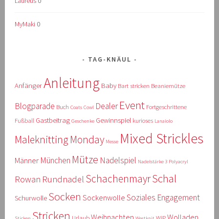
Laureus
0
MyMaki
0
TAG-KNÄUL
Anleitung
Anfänger
Baby
Bart stricken
Beaniemütze
Event
Blogparade
Dealer
Buch
Fortgeschrittene
Coats
Cowl
Gastbeitrag
Gewinnspiel
Fußball
kurioses
Geschenke
Lanaiolo
Mixed Strickles
Maleknitting Monday
Messe
Mütze
München
Nadelspiel
Männer
Nadelstärke 3
Polyacryl
Schal
Schachenmayr
Rowan
Rundnadel
Socken
Soziales Engagement
Sockenwolle
Schurwolle
Stricken
Weihnachten
Wolladen
Urlaub
WiP
Sticken
Westknit