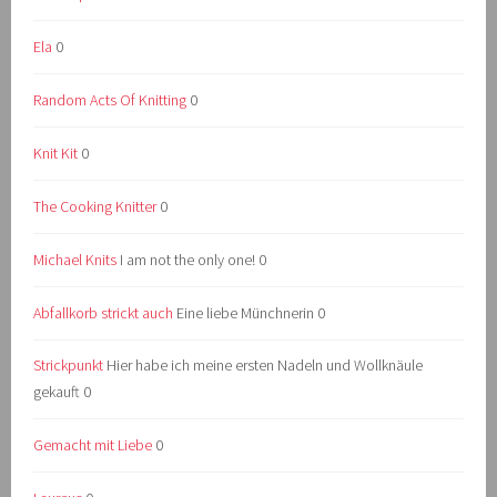
Ela
0
Random Acts Of Knitting
0
Knit Kit
0
The Cooking Knitter
0
Michael Knits
I am not the only one! 0
Abfallkorb strickt auch
Eine liebe Münchnerin 0
Strickpunkt
Hier habe ich meine ersten Nadeln und Wollknäule
gekauft 0
Gemacht mit Liebe
0